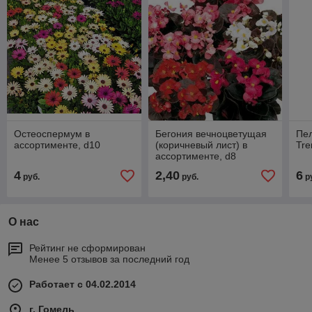
Остеоспермум в
Бегония вечноцветущая
Пе
ассортименте, d10
(коричневый лист) в
Tre
ассортименте, d8
4
2,40
6
руб.
руб.
р
О нас
Рейтинг не сформирован
Менее 5 отзывов за последний год
Работает с 04.02.2014
г. Гомель