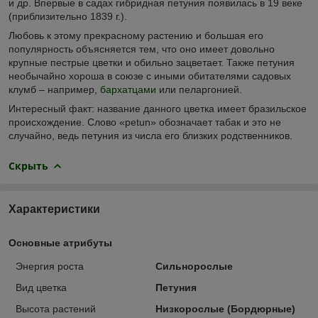
и др. Впервые в садах гибридная петуния появилась в 19 веке
(приблизительно 1839 г.).
Любовь к этому прекрасному растению и большая его
популярность объясняется тем, что оно имеет довольно
крупные пестрые цветки и обильно зацветает. Также петуния
необычайно хороша в союзе с иными обитателями садовых
клумб – например,
бархатцами
или пеларгонией.
Интересный факт: название данного цветка имеет бразильское
происхождение. Слово «petun» обозначает табак и это не
случайно, ведь петуния из числа его близких родственников.
Скрыть
Характеристики
Основные атрибуты
Энергия роста
Сильнорослые
Вид цветка
Петуния
Высота растений
Низкорослые (Бордюрные)