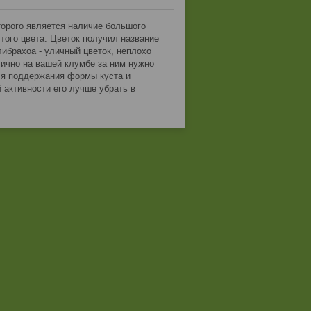
торого является наличие большого
того цвета. Цветок получил название
алибрахоа - уличный цветок, неплохо
етично на вашей клумбе за ним нужно
ля поддержания формы куста и
 активности его лучше убрать в