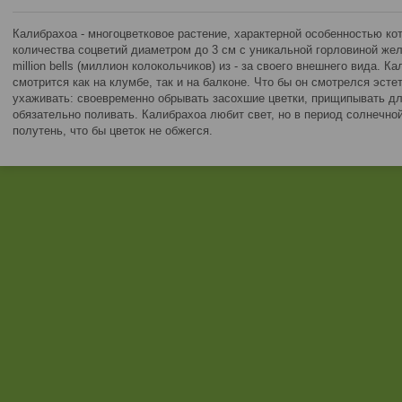
Калибрахоа - многоцветковое растение, характерной особенностью ко
количества соцветий диаметром до 3 см с уникальной горловиной жел
million bells (миллион колокольчиков) из - за своего внешнего вида. К
смотрится как на клумбе, так и на балконе. Что бы он смотрелся эст
ухаживать: своевременно обрывать засохшие цветки, прищипывать д
обязательно поливать. Калибрахоа любит свет, но в период солнечной
полутень, что бы цветок не обжегся.